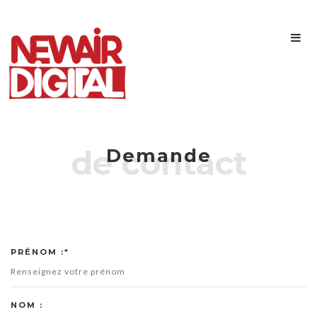
de contact
Demande
PRÉNOM :*
NOM :